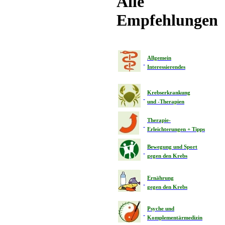
Alle
Empfehlungen
Allgemein
Interessierendes
Krebserkrankung
und -Therapien
Therapie-
Erleichterungen + Tipps
Bewegung und Sport
gegen den Krebs
Ernährung
gegen den Krebs
Psyche und
Komplementärmedizin