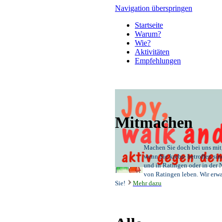
Navigation überspringen
Startseite
Warum?
Wie?
Aktivitäten
Empfehlungen
Mitmachen
Machen Sie doch bei uns mit
wenn Sie krebs- betroffen sin
und in Ratingen oder in der 
von Ratingen
leben. Wir erw
Sie!
Mehr dazu