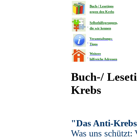
Buch-/ Lesetipps
gegen den Krebs
Selbsthilfegruppen,
die wir kennen
Veranstaltungs-
Tipps
Weitere
hilfreiche Adressen
Buch-/ Leset
Krebs
"Das Anti-Kreb
Was uns schützt: